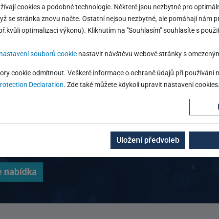
ívají cookies a podobné technologie. Některé jsou nezbytné pro optimál
dyž se stránka znovu načte. Ostatní nejsou nezbytné, ale pomáhají nám p
ř.kvůli optimalizaci výkonu). Kliknutím na "Souhlasím" souhlasíte s použi
nastavení souborů cookie
nastavit návštěvu webové stránky s omezený
ory cookie odmítnout. Veškeré informace o ochraně údajů při používání
rotection Declaration
. Zde také můžete kdykoli upravit nastavení cookies
Uložení předvoleb