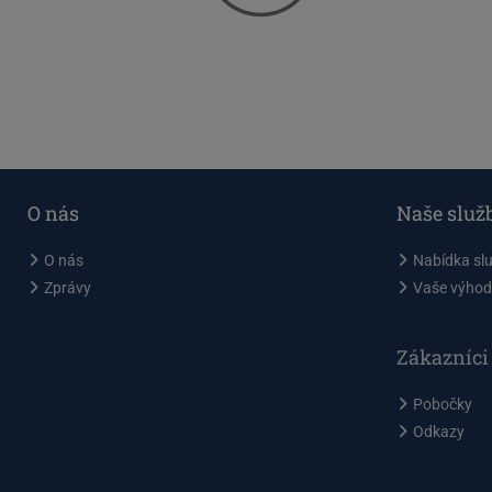
O nás
Naše služ
O nás
Nabídka sl
Zprávy
Vaše výhod
Zákazníci
Pobočky
Odkazy