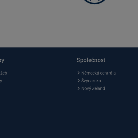
by
Společnost
užeb
Německá centrála
y
Švýcarsko
Nový Zéland