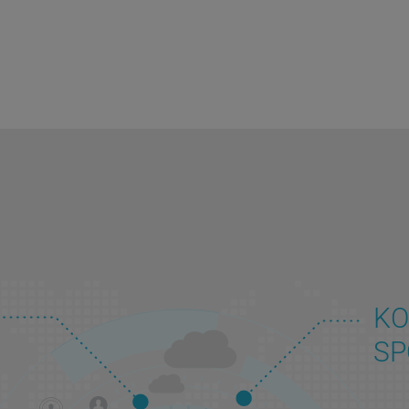
KO
SP