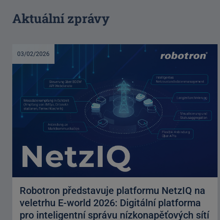
Aktuální zprávy
03/02/2026
Robotron představuje platformu NetzIQ na
veletrhu E-world 2026: Digitální platforma
pro inteligentní správu nízkonapěťových sítí